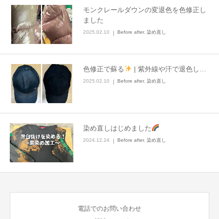
モンクレールダウンの変退色を色修正し
ました
2025.02.10
Before after
,
染め直し
色修正で蘇る
| 紫外線や汗で退色し…
2025.02.10
Before after
,
染め直し
染め直しはじめました
2024.12.24
Before after
,
染め直し
電話でのお問い合わせ