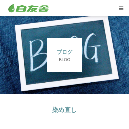
集配サービス
特殊しみ抜き、復元加工
ブログ
洋服リフォームとリペア
BLOG
トイスケルトン入れ代行
染め直し