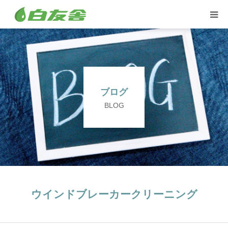
集配サービス
特殊しみ抜き、復元加工
ブログ
洋服リフォームとリペア
BLOG
トイスケルトン入れ代行
ウインドブレーカークリーニング