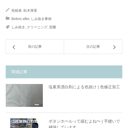
投稿者:
松木厚香
Before after
,
しみ抜き事例
しみ抜き
,
クリーニング
,
室蘭
前の記事
次の記事
関連記事
塩素系漂白剤による色抜け | 色修正加工
ボタンホールって緩むよね〜 | 手縫いで
補強しています