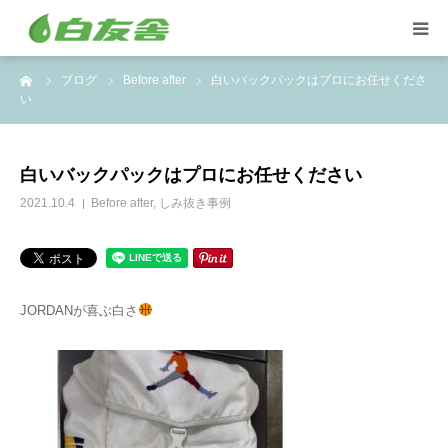
ーム
ブログ
Before after
白いバックパックはプロにお任せくださ
集配サービス
い
特殊しみ抜き、復元加工
白いバックパックはプロにお任せください
洋服リフォームとリペア
2021.10.4
Before after
,
しみ抜き事例
トイスケルトン入れ代行
JORDANが喜ぶ白さ