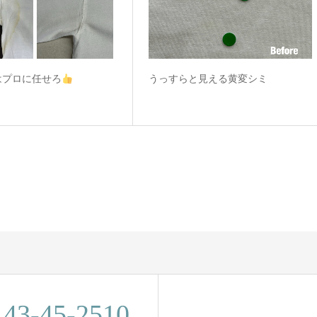
はプロに任せろ
うっすらと見える黄変シミ
143-45-2510