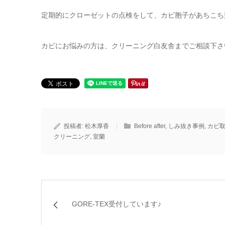
定期的にクローゼットの点検をして、カビ胞子があちこち
カビにお悩みの方は、クリーニング白友舎までご相談下さ
投稿者:
松木厚香
Before after
,
しみ抜き事例
,
カビ
クリーニング
,
室蘭
GORE-TEX受付しています♪