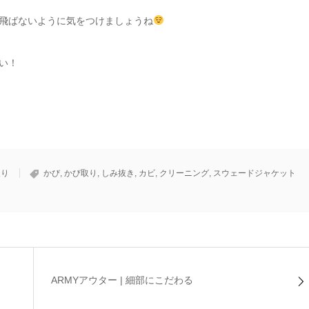
飛ばないように気をつけましょうね
い！
取り
かび
,
かび取り
,
しみ抜き
,
カビ
,
クリーニング
,
スウェードジャケット
ARMYアウター | 細部にこだわる