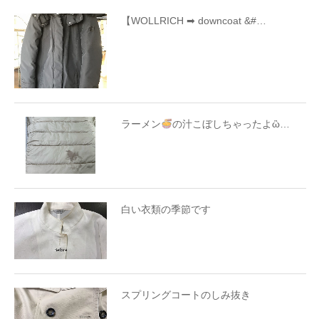
【WOLLRICH ➡ downcoat &#…
ラーメン
の汁こぼしちゃったよὣ…
白い衣類の季節です
スプリングコートのしみ抜き