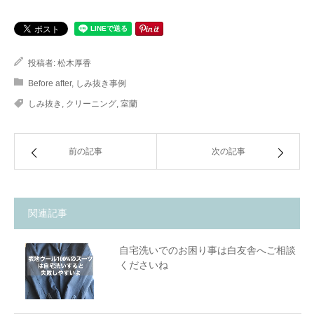
投稿者:
松木厚香
Before after
,
しみ抜き事例
しみ抜き
,
クリーニング
,
室蘭
前の記事
次の記事
関連記事
自宅洗いでのお困り事は白友舎へご相談
くださいね