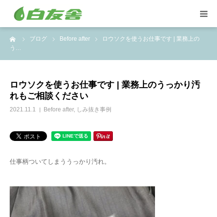
ーム
ブログ
Before after
ロウソクを使うお仕事です | 業務上の
集配サービス
う…
特殊しみ抜き、復元加工
ロウソクを使うお仕事です | 業務上のうっかり汚
れもご相談ください
洋服リフォームとリペア
2021.11.1
Before after
,
しみ抜き事例
トイスケルトン入れ代行
仕事柄ついてしまううっかり汚れ。