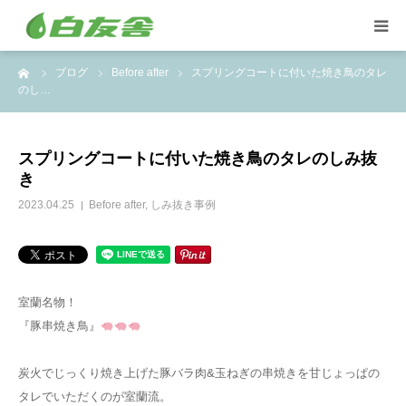
ーム
ブログ
Before after
スプリングコートに付いた焼き鳥のタレ
集配サービス
のし…
特殊しみ抜き、復元加工
スプリングコートに付いた焼き鳥のタレのしみ抜
き
洋服リフォームとリペア
2023.04.25
Before after
,
しみ抜き事例
トイスケルトン入れ代行
室蘭名物！
『豚串焼き鳥』
炭火でじっくり焼き上げた豚バラ肉&玉ねぎの串焼きを甘じょっぱの
タレでいただくのが室蘭流。