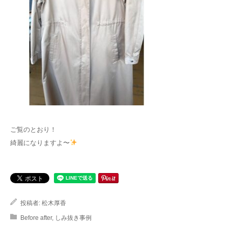
ご覧のとおり！
綺麗になりますよ〜
投稿者:
松木厚香
Before after
,
しみ抜き事例