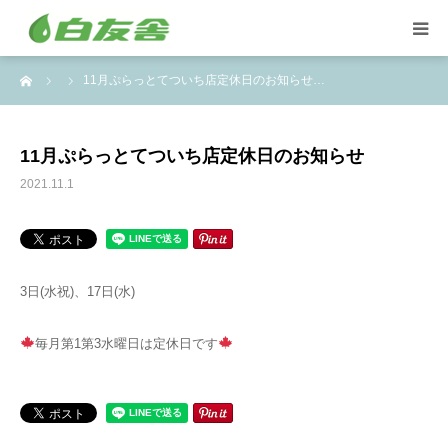
ーム
11月ぷらっとてついち店定休日のお知らせ…
集配サービス
特殊しみ抜き、復元加工
11月ぷらっとてついち店定休日のお知らせ
2021.11.1
洋服リフォームとリペア
トイスケルトン入れ代行
3日(水祝)、17日(水)
毎月第1第3水曜日は定休日です