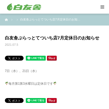
ーム
白友舎ぷらっとてついち店7月定休日のお知…
集配サービス
特殊しみ抜き、復元加工
白友舎ぷらっとてついち店7月定休日のお知らせ
2021.07.5
洋服リフォームとリペア
トイスケルトン入れ代行
7日（水）、21日（水）
毎月第1第3水曜日は定休日です