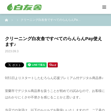
ーム
クリーニング白友舎ですべてのらんらんPa…
集配サービス
特殊しみ抜き、復元加工
クリーニング白友舎ですべてのらんらんPay使え
ます♪
洋服リフォームとリペア
2023.09.3
トイスケルトン入れ代行
9月1日よりスタートしたむろらん応援プレミアム付デジタル商品券♪
室蘭市でデジタル商品券を扱うことが初めての試みなので、お客様に
はわかりにくさや不便さを感じることかと思います。
当店での決済は、以下のルールでお取扱いいたしますので、ご了承の