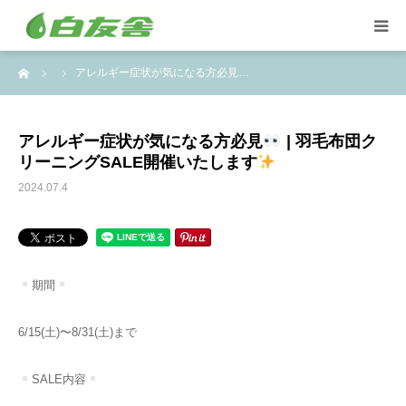
ーム
アレルギー症状が気になる方必見…
集配サービス
特殊しみ抜き、復元加工
アレルギー症状が気になる方必見
| 羽毛布団ク
リーニングSALE開催いたします
洋服リフォームとリペア
2024.07.4
トイスケルトン入れ代行
期間
6/15(土)〜8/31(土)まで
SALE内容