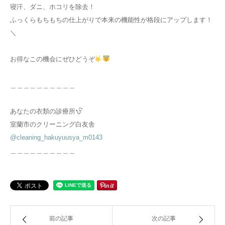
寝汗、ダニ、ホコリを除去！
ふっくらもちもちの仕上がりで本来の機能性が格段にアップします！
＼
お得なこの機会にぜひどうぞ
＿＿＿＿＿＿＿＿＿＿
あなたの衣類の診療所
室蘭市のクリーニング白友舎
@cleaning_hakuyuusya_m0143
＿＿＿＿＿＿＿＿＿＿
前の記事
次の記事