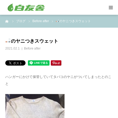
ーム
ブログ
Before after
のヤニつきスウェット
集配サービス
特殊しみ抜き、復元加工
のヤニつきスウェット
2021.02.1
Before after
洋服リフォームとリペア
トイスケルトン入れ代行
ハンガーにかけて保管していてタバコのヤニがついてしまったとのこ
と