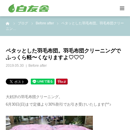
ーム
ブログ
Before after
ペタッとした羽毛布団。羽毛布団クリー
集配サービス
ニン…
特殊しみ抜き、復元加工
ペタッとした羽毛布団。羽毛布団クリーニングで
ふっくら軽〜くなりますよ♡♡♡
洋服リフォームとリペア
2019.05.30
Before after
トイスケルトン入れ代行
大好評の羽毛布団クリーニング。
6月30日(日)まで定価より30%割引でお引き受けいたします(^^♪