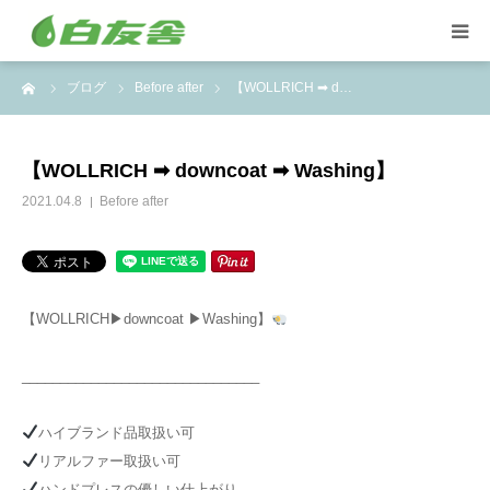
ーム
ブログ
Before after
【WOLLRICH ➡ d…
集配サービス
特殊しみ抜き、復元加工
【WOLLRICH ➡ downcoat ➡ Washing】
2021.04.8
Before after
洋服リフォームとリペア
トイスケルトン入れ代行
【WOLLRICH▶downcoat ▶Washing】
_______________________________
ハイブランド品取扱い可
リアルファー取扱い可
ハンドプレスの優しい仕上がり