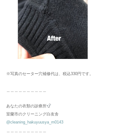
※写真のセーター穴補修代は、税込330円です。
＿＿＿＿＿＿＿＿＿＿
あなたの衣類の診療所
室蘭市のクリーニング白友舎
@cleaning_hakuyuusya_m0143
＿＿＿＿＿＿＿＿＿＿