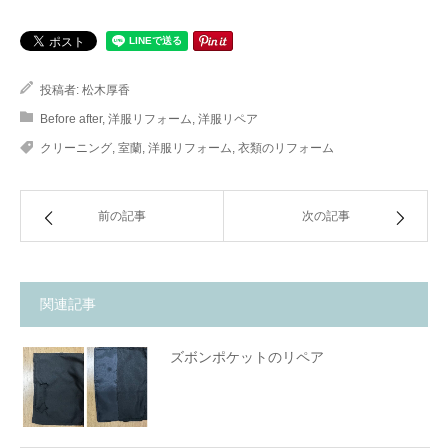
投稿者:
松木厚香
Before after
,
洋服リフォーム
,
洋服リペア
クリーニング
,
室蘭
,
洋服リフォーム
,
衣類のリフォーム
前の記事
次の記事
関連記事
ズボンポケットのリペア