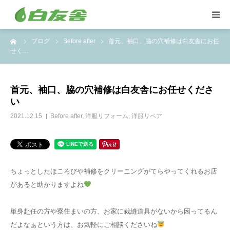
ーム
ブログ
Before after
首元、袖口、脇の穴補修は白友舎にお任
集配サービス
せく…
特殊しみ抜き、復元加工
首元、袖口、脇の穴補修は白友舎にお任せくださ
い
洋服リフォームとリペア
2021.12.15
Before after
,
洋服リフォーム
,
洋服リペア
トイスケルトン入れ代行
ちょっとしたほころびや補修をクリーニングがてらやってくれるお店
があると助かりますよね
単身赴任の方や寮住まいの方、お家に裁縫道具がないから困ってるん
だよなぁという方は、お気軽にご相談くださいね