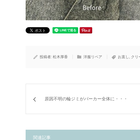
投稿者:
松木厚香
洋服リペア
お直し
,
クリ
原因不明の輪ジミがパーカー全体に・・・
関連記事