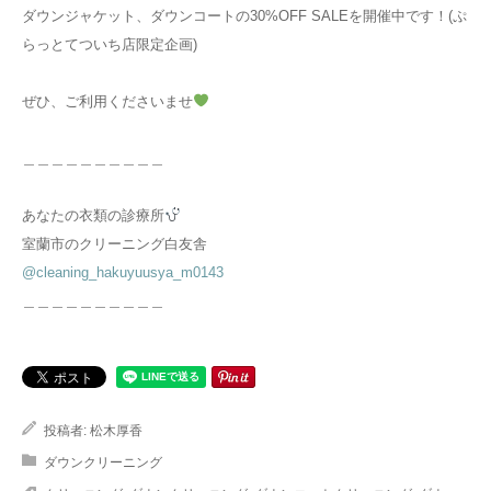
ダウンジャケット、ダウンコートの30%OFF SALEを開催中です！(ぷ
らっとてついち店限定企画)
ぜひ、ご利用くださいませ
＿＿＿＿＿＿＿＿＿＿
あなたの衣類の診療所
室蘭市のクリーニング白友舎
@cleaning_hakuyuusya_m0143
＿＿＿＿＿＿＿＿＿＿
投稿者:
松木厚香
ダウンクリーニング