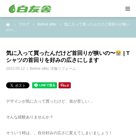
ーム
ブログ
Before after
気に入って買ったんだけど首回りが狭い
集配サービス
の〜…
特殊しみ抜き、復元加工
気に入って買ったんだけど首回りが狭いの〜
| T
シャツの首回りを好みの広さにします
洋服リフォームとリペア
2022.05.12
Before after
,
洋服リフォーム
トイスケルトン入れ代行
デザインが気に入って買ったけど、首が苦しい…
そんな経験ありませんか？
そういう時は、、自分好みの広さに変えてしまいましょう！