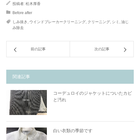
投稿者:
松木厚香
Before after
しみ抜き
,
ウインドブレーカークリーニング
,
クリーニング
,
シミ
,
油じ
み除去
前の記事
次の記事
関連記事
コーデュロイのジャケットについたカビ
と汚れ
白い衣類の季節です