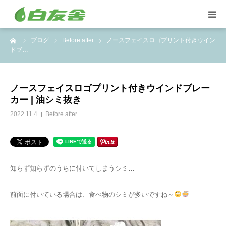
ーム
ブログ
Before after
ノースフェイスロゴプリント付きウイン
集配サービス
ドブ…
特殊しみ抜き、復元加工
ノースフェイスロゴプリント付きウインドブレー
カー | 油シミ抜き
洋服リフォームとリペア
2022.11.4
Before after
トイスケルトン入れ代行
知らず知らずのうちに付いてしまうシミ…
前面に付いている場合は、食べ物のシミが多いですね～